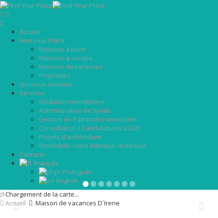
Accueil
Find your Place
Maisons à louer
Maisons à vendre
Maisons de vacances
Propriétés
Qui nous sommes
Services
Médiation immobilière
Administration de Syndic
Gestion de Patrimoine Immobilier
Consultation / Candidatures 20/20
Projets d’architecture
Remodeler votre intérieur /extérieur
Contacts
Français
Português
English
Chargement de la carte...
Accueil
Maison de vacances D´Irene