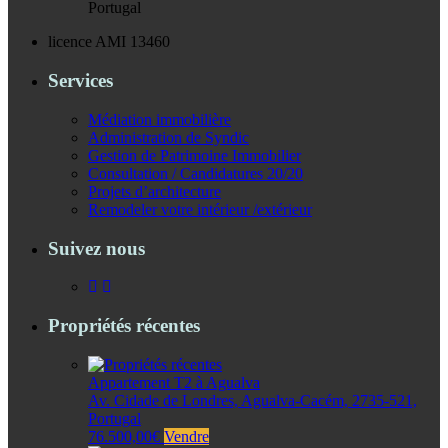
Portugal
licence AMI 13460
Services
Médiation immobilière
Administration de Syndic
Gestion de Patrimoine Immobilier
Consultation / Candidatures 20/20
Projets d’architecture
Remodeler votre intérieur /extérieur
Suivez nous
Propriétés récentes
Appartement T2 à Agualva
Av. Cidade de Londres, Agualva-Cacém, 2735-521,
Portugal
76.500,00€
Vendre