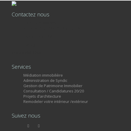
Contactez nous
+351 215 806 449
Rua Castilho, nº39, 7º Piso, Loja 34
Lisboa, 1250-068
Portugal
licence AMI 13460
Services
Médiation immobilière
Administration de Syndic
Gestion de Patrimoine Immobilier
Consultation / Candidatures 20/20
Projets d’architecture
Remodeler votre intérieur /extérieur
Suivez nous