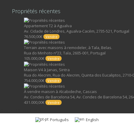
Propriétés récentes
Appartement T2 à Agualva
Av. Cidade de Londres, Agualva-Cacém, 2735-521, Portugal
76.500,00€
Vendre
Terrain avec maisons à remodeler, à Tala, Belas.
Rua do Minhoto nº23, Tala, 2605-001, Portugal
105.000,00€
Vendre
Maison V4 à Janas, Sintra
Rua do Alecrim, Rua do Alecrim, Quinta dos Eucaliptos, 2710-0
754.000,00€
Vendre
À vendre maison à Alcabideche, Cascais
Av. Condes de Barcelona 54, Av. Condes de Barcelona 54, 264
431.000,00€
Vendre
©2017, FIND YOUR PLACE
Português
English