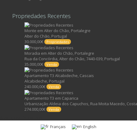
Propriedades Recentes
Monte em Alter do Chão, Portalegre
Alter do Chão, Portugal
30.000,00€
Propriedades
Moradia em Alter do Chão, Portalegre
Rua da Concórdia, Alter do Chão, 7440-039, Portugal
35.000,00€
Venda
Apartamento T3 Alcabideche, Cascais
Alcabideche, Portugal
240.000,00€
Venda
Apartamento T3 em Caparica
Urbanização Aldeia dos Capuchos, Rua Moita Macedo, Costa 
274.000,00€
Venda
©2017, FIND YOUR PLACE
Français
English