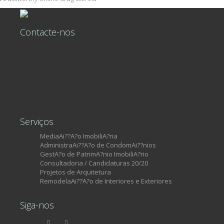
Contacte-nos
+351 215 806 449
Rua Castilho, nº39, 7º Piso, Loja 34
Lisboa, 1250-068
Portugal
Licença AMI 13460
Serviços
MediaAi??A?o ImobiliA?ria
AdministraAi??A?o de CondomAi??nios
GestA?o de PatrimA?nio ImobiliA?rio
Consultadoria / Candidaturas 20/20
Projetos de Arquitetura
RemodelaAi??A?o de Interiores e Exteriores
Siga-nos