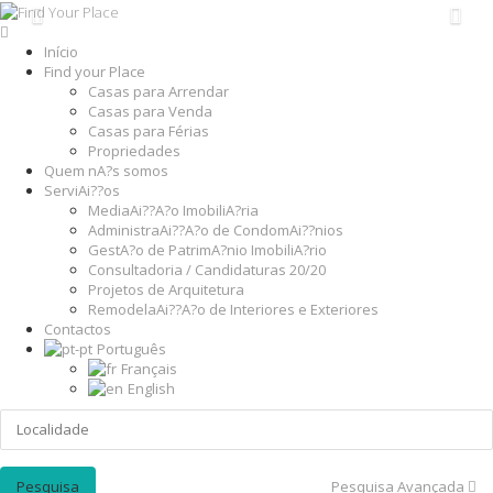
Início
Find your Place
Casas para Arrendar
Casas para Venda
Casas para Férias
Propriedades
Quem nA?s somos
ServiAi??os
MediaAi??A?o ImobiliA?ria
AdministraAi??A?o de CondomAi??nios
GestA?o de PatrimA?nio ImobiliA?rio
Consultadoria / Candidaturas 20/20
Projetos de Arquitetura
RemodelaAi??A?o de Interiores e Exteriores
Contactos
Português
Français
English
Pesquisa Avançada