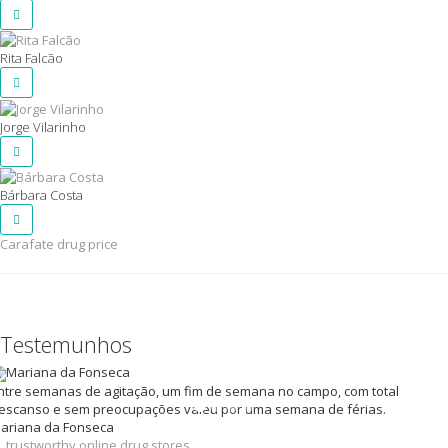
Rita Falcão
Jorge Vilarinho
Bárbara Costa
Carafate drug price
Testemunhos
ntre semanas de agitação, um fim de semana no campo, com total
escanso e sem preocupações valeu por uma semana de férias.
ariana da Fonseca
.
trustworthy online drug stores
.