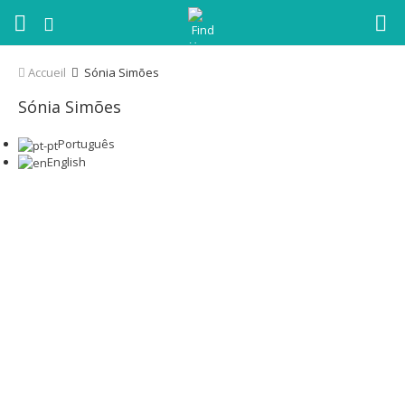
Accueil
Sónia Simões
Sónia Simões
Mobile
+351 916 683 883
Português
English
Email
soniasimoes@findyourplace.pt
Spécialités
Consultant Immobilier
Sur