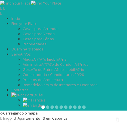
Início
Find your Place
Casas para Arrendar
Casas para Venda
Casas para Férias
Propriedades
Quem nA?s somos
ServiAi??os
MediaAi??A?o ImobiliA?ria
AdministraAi??A?o de CondomAi??nios
GestA?o de PatrimA?nio ImobiliA?rio
Consultadoria / Candidaturas 20/20
Projetos de Arquitetura
RemodelaAi??A?o de Interiores e Exteriores
Contactos
Português
Français
English
Carregando o mapa...
Início
Apartamento T3 em Caparica