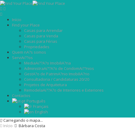
Início
Find your Place
Casas para Arrendar
Casas para Venda
Casas para Férias
Propriedades
Quem nA?s somos
ServiAi??os
MediaAi??A?o ImobiliA?ria
AdministraAi??A?o de CondomAi??nios
GestA?o de PatrimA?nio ImobiliA?rio
Consultadoria / Candidaturas 20/20
Projetos de Arquitetura
RemodelaAi??A?o de Interiores e Exteriores
Contactos
Português
Français
English
Carregando o mapa...
Início
Bárbara Costa