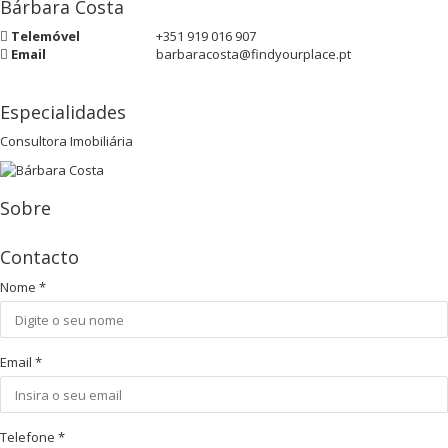
Bárbara Costa
Telemóvel
+351 919 016 907
Email
barbaracosta@findyourplace.pt
Especialidades
Consultora Imobiliária
Sobre
Contacto
Nome
*
Email
*
Telefone
*