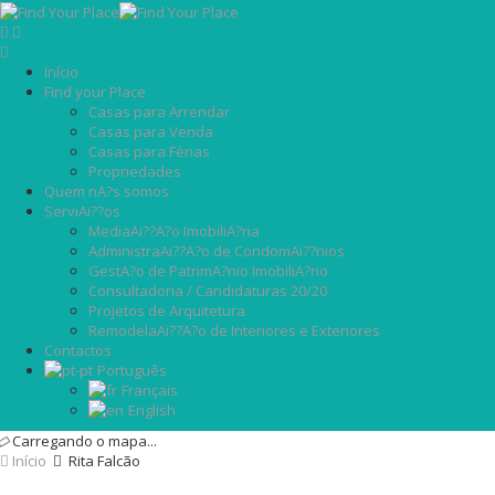
Início
Find your Place
Casas para Arrendar
Casas para Venda
Casas para Férias
Propriedades
Quem nA?s somos
ServiAi??os
MediaAi??A?o ImobiliA?ria
AdministraAi??A?o de CondomAi??nios
GestA?o de PatrimA?nio ImobiliA?rio
Consultadoria / Candidaturas 20/20
Projetos de Arquitetura
RemodelaAi??A?o de Interiores e Exteriores
Contactos
Português
Français
English
Carregando o mapa...
Início
Rita Falcão