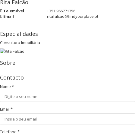
Rita Falcão
Telemóvel
+351 966771756
Email
ritafalcao@findyourplace.pt
Especialidades
Consultora Imobiliária
Sobre
Contacto
Nome
*
Email
*
Telefone
*